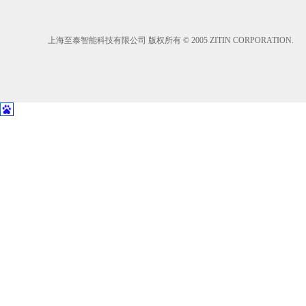
广
州
多
上海至泰智能科技有限公司 版权所有 © 2005 ZITIN CORPORATION.
玛
自
动
门
维
修,
上
海
自
动
门,
深
圳
感
应
门,
杭
州
感
应
器,
南
京