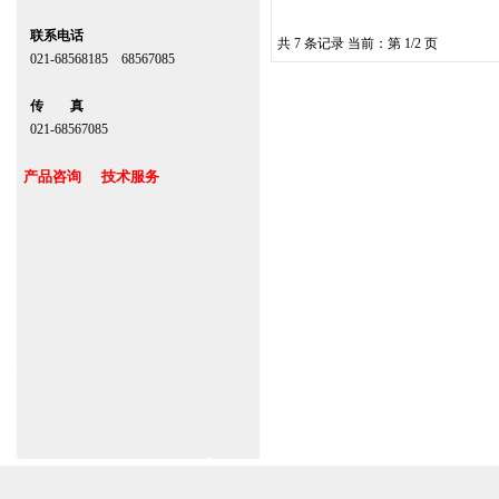
联系电话
共 7 条记录 当前：第 1/2 页
021-68568185 68567085
北京,上海,广州,深圳
传 真
021-68567085
台湾,香港,澳门,台北
产品咨询 技术服务
上海自动门厂家定做安装感应门维修保养
官网www.zitin.com.cn www.shanghai-
door.com
多玛自动门,闭门器，地弹簧经销商
www.zitin.com.cn/dorma 盖泽感应门维修
保养官网www.shanghai-door.com/geze
北
京
杭州,苏州,南京,成都,重庆,武汉,西安,天津,
松
长沙,佛山,厦门,福州
下
郑州,东莞,青岛,济南,沈阳,昆明,宁波,无锡,
自
常州,合肥,大连
动
门
安
装,